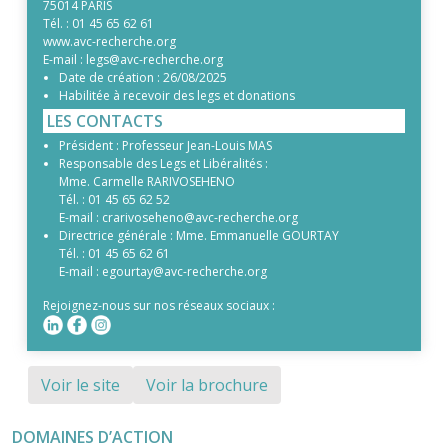
75014 PARIS
Tél. :
01 45 65 62 61
www.avc-recherche.org
E-mail :
legs@avc-recherche.org
Date de création :
26/08/2025
Habilitée à recevoir des legs et donations
LES CONTACTS
Président :
Professeur Jean-Louis MAS
Responsable des Legs et Libéralités :
Mme. Carmelle RARIVOSEHENO
Tél. :
01 45 65 62 52
E-mail :
crarivoseheno@avc-recherche.org
Directrice générale :
Mme. Emmanuelle GOURTAY
Tél. :
01 45 65 62 61
E-mail :
egourtay@avc-recherche.org
Rejoignez-nous sur nos réseaux sociaux :
Voir le site
Voir la brochure
DOMAINES D’ACTION