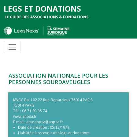
LEGS ET DONATIONS
LE GUIDE DES ASSOCIATIONS & FONDATIONS
ASSOCIATION NATIONALE POUR LES
PERSONNES SOURDAVEUGLES
MVAC Bal 102 22 Rue Deparcieux 75014 PARIS
75014 PARIS
Tél. :
06 71 93 35 74
www.anpsa.fr
E-mail :
assoanpsa@anpsa.fr
Date de création :
05/12/1978
Habilitée à recevoir des legs et donations