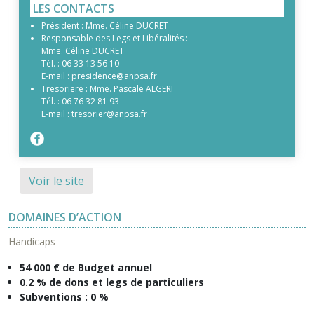
LES CONTACTS
Président :
Mme. Céline DUCRET
Responsable des Legs et Libéralités :
Mme. Céline DUCRET
Tél. :
06 33 13 56 10
E-mail :
presidence@anpsa.fr
Tresoriere :
Mme. Pascale ALGERI
Tél. :
06 76 32 81 93
E-mail :
tresorier@anpsa.fr
Voir le site
DOMAINES D’ACTION
Handicaps
54 000 € de Budget annuel
0.2 % de dons et legs de particuliers
Subventions : 0 %